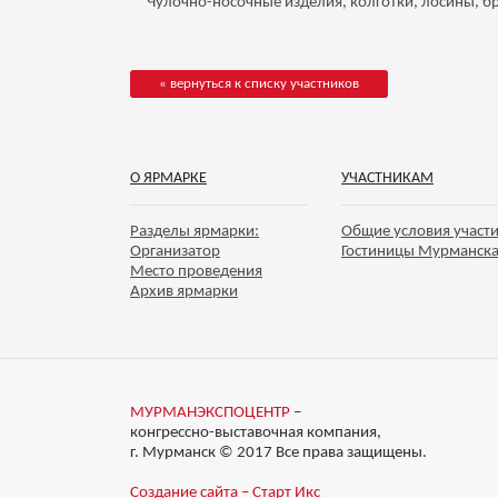
Чулочно-носочные изделия, колготки, лосины, б
« вернуться к списку участников
О ЯРМАРКЕ
УЧАСТНИКАМ
Разделы ярмарки:
Общие условия участ
Организатор
Гостиницы Мурманск
Место проведения
Архив ярмарки
МУРМАНЭКСПОЦЕНТР
–
конгрессно-выставочная компания,
г. Мурманск © 2017 Все права защищены.
Создание сайта – Старт Икс