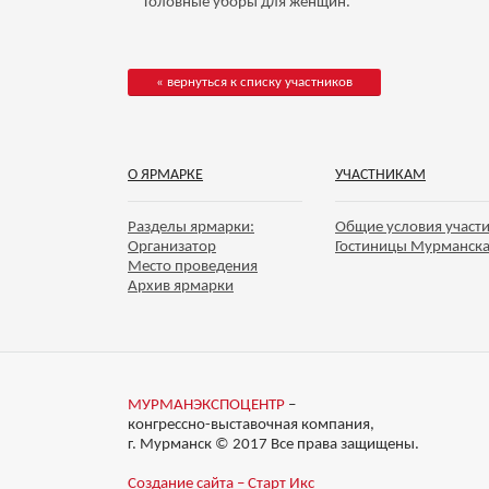
Головные уборы для женщин.
« вернуться к списку участников
О ЯРМАРКЕ
УЧАСТНИКАМ
Разделы ярмарки:
Общие условия участ
Организатор
Гостиницы Мурманск
Место проведения
Архив ярмарки
МУРМАНЭКСПОЦЕНТР
–
конгрессно-выставочная компания,
г. Мурманск © 2017 Все права защищены.
Создание сайта – Старт Икс